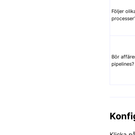
Följer oli
processer
Bör affäre
pipelines?
Konfi
Klicka p