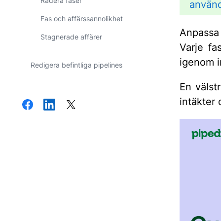
Radera faser
använd
Fas och affärssannolikhet
Anpassa
Stagnerade affärer
Varje fa
igenom in
Redigera befintliga pipelines
En välstr
intäkter 