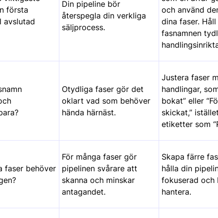
Din pipeline bör
n första
och använd d
återspegla din verkliga
ll avslutad
dina faser. Håll
säljprocess.
fasnamnen tydl
handlingsinrikt
Justera faser m
asnamn
Otydliga faser gör det
handlingar, so
och
oklart vad som behöver
bokat” eller “F
bara?
hända härnäst.
skickat,” iställ
etiketter som 
För många faser gör
Skapa färre fas
 faser behöver
pipelinen svårare att
hålla din pipeli
igen?
skanna och minskar
fokuserad och l
antagandet.
hantera.