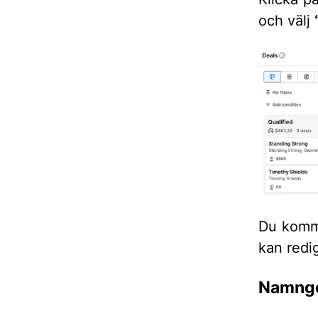
och välj
Du komme
kan redi
Namnge