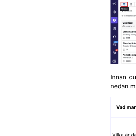
Innan du
nedan me
Vad man
Vilka är d