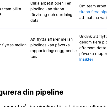
Olika arbetsflöden i en
Om team arbeta
ka team olika
pipeline kan skapa
skapa flera pip
?
förvirring och oordning i
att matcha varj
data.
Undvik att flytt
Att flytta affärer mellan
genom flera pip
r flyttas mellan
pipelines kan påverka
eftersom detta
rapporteringsnoggrannhe
påverka rappor
ten.
Insikter
.
gurera din pipeline
å namnet på din pipeline för att öppna rullgar