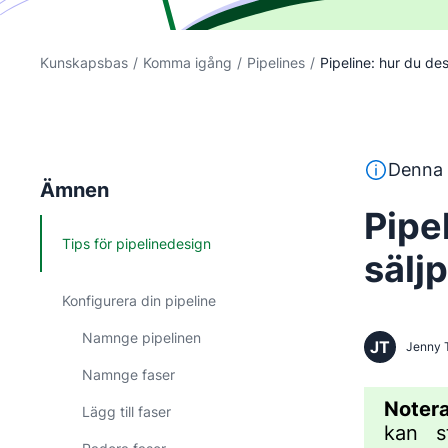
Kunskapsbas
/
Komma igång
/
Pipelines
/
Pipeline: hur du desi
Denna text 
Denna 
Ämnen
Pipe
Tips för pipelinedesign
sälj
Konfigurera din pipeline
Namnge pipelinen
JT
Jenny 
Namnge faser
Notera
Lägg till faser
kan s