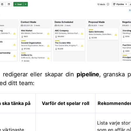
 redigerar eller skapar din
pipeline
, granska 
d ditt team:
 ska tänka på
Varför det spelar roll
Rekommender
Lista varje stor
e viktigaste
som en affär g