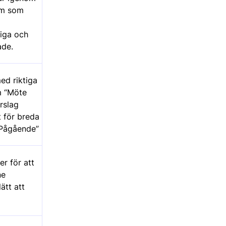
em som
iga och
ade.
ed riktiga
m “Möte
örslag
et för breda
“Pågående”
er för att
ne
ätt att