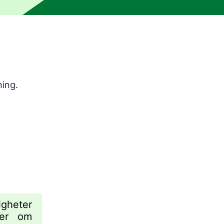
ningsverktyg och har inte korrekturlästs av en mänsklig red
ning.
gheter
mer om