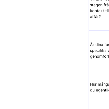
stegen frå
kontakt ti
affär?
Är dina f
specifika 
genomför
Hur många
du egentl