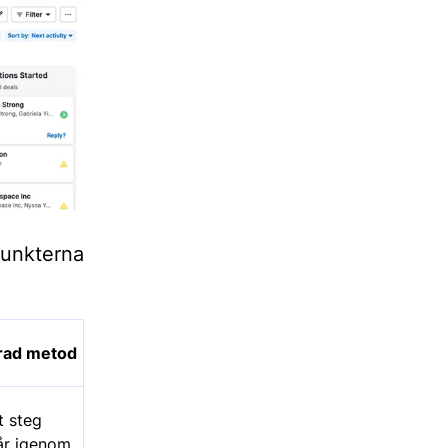
punkterna
ad metod
t steg
år igenom