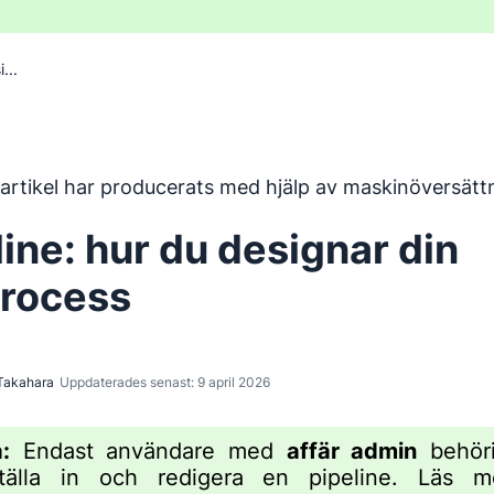
...
har översatts från engelska med hjälp av ett maskinöversätt
artikel har producerats med hjälp av maskinöversätt
line: hur du designar din
process
Takahara
Uppdaterades senast: 9 april 2026
:
Endast användare med
affär admin
behöri
tälla in och redigera en pipeline. Läs 