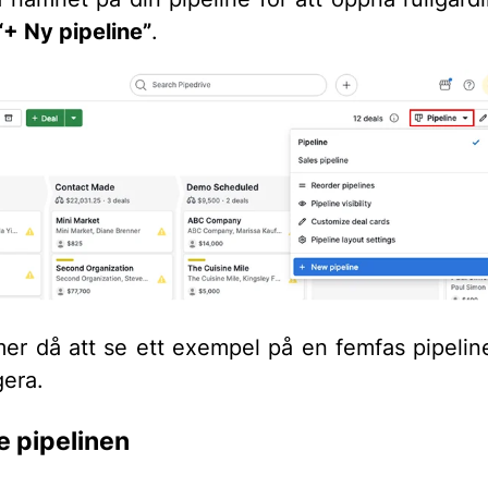
“+ Ny pipeline”
.
r då att se ett exempel på en femfas pipeli
gera.
 pipelinen