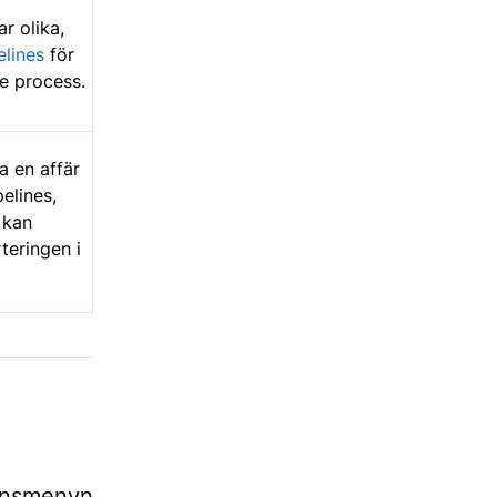
r olika,
elines
för
e process.
a en affär
elines,
 kan
teringen i
dinsmenyn