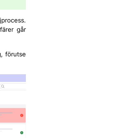
jprocess.
färer går
g, förutse