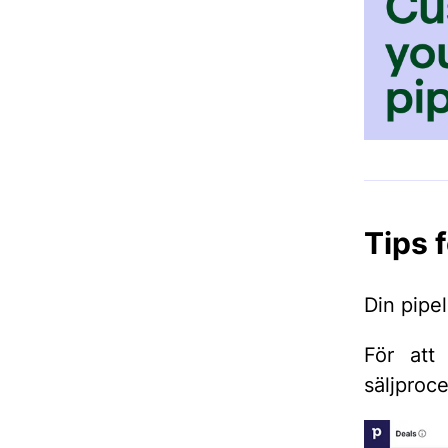
Tips 
Din pipe
För att
säljproc