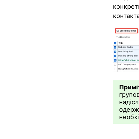
конкрет
контакт
Примі
групо
наді
одерж
необхі