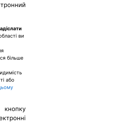
ктронний
адіслати
 області ви
ля
ся більше
видимість
ті або
цьому
ь кнопку
ектронні