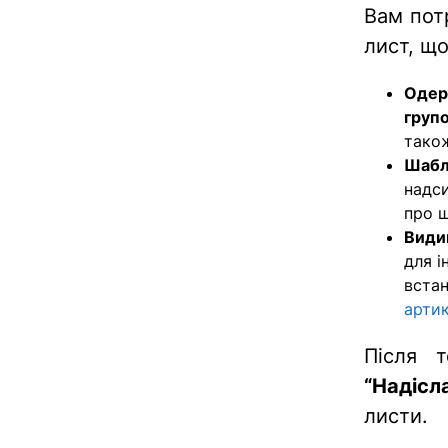
Вам пот
лист, що
Одер
груп
тако
Шабл
надси
про 
Види
для і
встан
артик
Після т
“Надісл
листи.