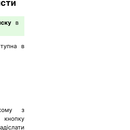
исти
иску
в
тупна в
якому з
 кнопку
адіслати