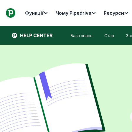
Функції
Чому Pipedrive
Ресурси
HELP CENTER
База знань
Стан
Зв