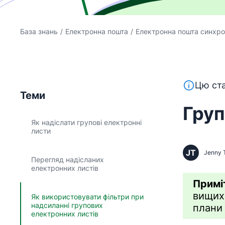
База знань
/
Електронна пошта
/
Електронна пошта синхро
Цей текст
Цю ста
Теми
Груп
Як надіслати групові електронні
листи
JT
Jenny 
Перегляд надісланих
електронних листів
Примі
вищих
Як використовувати фільтри при
надсиланні групових
плани
електронних листів