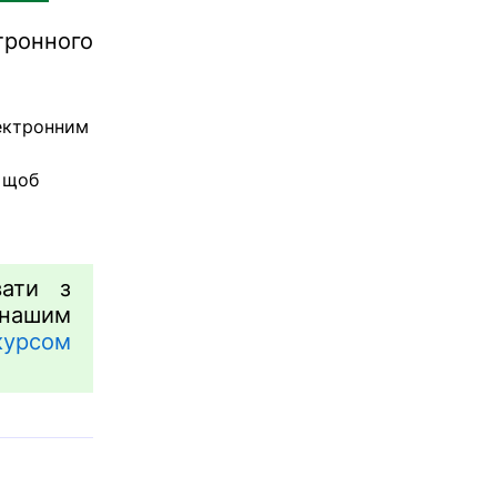
ронного
ектронним
, щоб
ати з
нашим
курсом