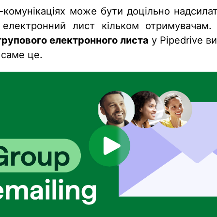
с-комунікаціях може бути доцільно надсилат
електронний лист кільком отримувачам.
групового електронного листа
у Pipedrive в
 саме це.