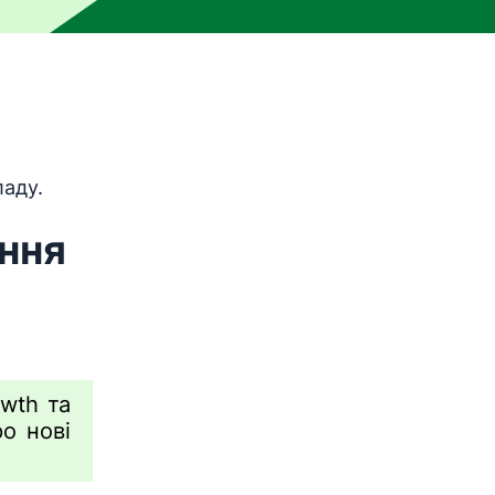
и машинного перекладу, тобто його не перевіряла люди
аду.
ння
wth та
о нові