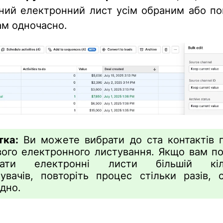
ний електронний лист усім обраним або по
ам одночасно.
тка:
Ви можете вибрати до ста контактів п
вого електронного листування. Якщо вам по
слати електронні листи більшій кіль
увачів, повторіть процес стільки разів, с
дно.