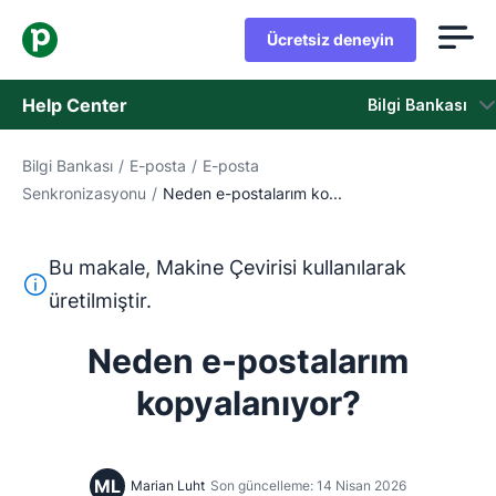
Ücretsiz deneyin
Help Center
Bilgi Bankası
Bilgi Bankası
/
E-posta
/
E-posta
Bilgi Bankası
Senkronizasyonu
/
Neden e-postalarım ko...
Durum
Bu makale, Makine Çevirisi kullanılarak
Destek Birimiyle İletişime Geçin
Bu metin, İngilizceden Makine Çevirisi aracı kullanılarak ç
üretilmiştir.
Neden e-postalarım
kopyalanıyor?
ML
Marian Luht
Son güncelleme: 14 Nisan 2026