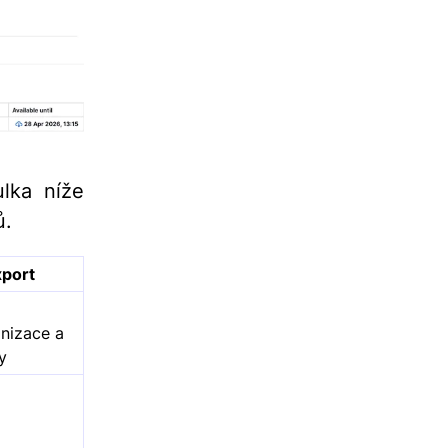
ulka níže
ů.
xport
nizace a
y