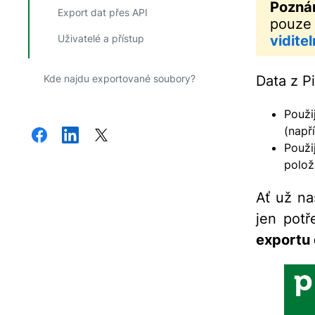
Pozná
Export dat přes API
pouze 
Uživatelé a přístup
viditel
Kde najdu exportované soubory?
Data z P
Použi
(např
Použi
polož
Ať už na
jen pot
exportu 