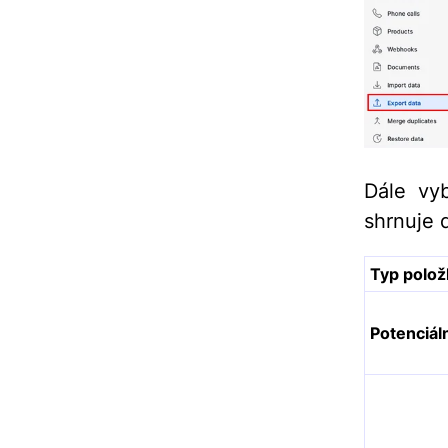
Dále vy
shrnuje 
Typ polož
Potenciáln