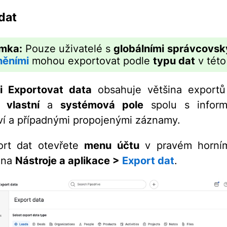
dat
mka:
Pouze uživatelé s
globálními
správcovsk
něními
mohou exportovat podle
typu dat
v této
i Exportovat data
obsahuje většina exportů
,
vlastní
a
systémová pole
spolu s infor
tví a případnými propojenými záznamy.
ort dat otevřete
menu účtu
v pravém horní
 na
Nástroje a aplikace >
Export dat
.