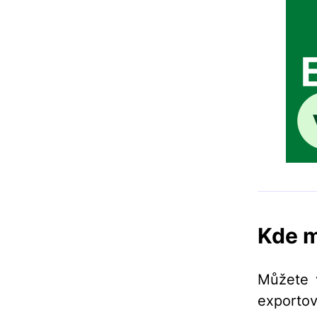
Kde m
Můžete 
exportova