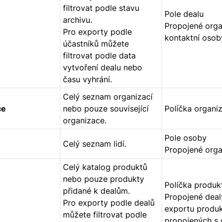
filtrovat podle stavu
Pole dealu
archivu.
Propojené orga
Pro exporty podle
kontaktní osob
účastníků můžete
filtrovat podle data
vytvoření dealu nebo
času vyhrání.
Celý seznam organizací
ce
nebo pouze související
Políčka organi
organizace.
Pole osoby
Celý seznam lidí.
Propojené org
Celý katalog produktů
nebo pouze produkty
Políčka produk
přidané k dealům.
Propojené deal
Pro exporty podle dealů
exportu produ
můžete filtrovat podle
propojených s 