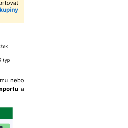
rtovat
kupiny
ožek
ý typ
ormu nebo
mportu
a