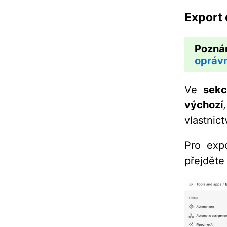
Export 
Pozná
opráv
Ve
sekc
výchozí
vlastnic
Pro exp
přejděte