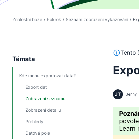
Znalostní báze
/
Pokrok
/
Seznam zobrazení vykazování
/
Ex
Tento text 
Tento č
Témata
Expo
Kde mohu exportovat data?
Export dat
JT
Jenny 
Zobrazení seznamu
Zobrazení detailu
Pozná
povol
Přehledy
Learn
Datová pole