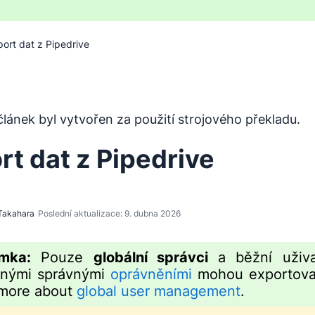
port dat z Pipedrive
byl přeložen z angličtiny pomocí nástroje pro strojový pře
lánek byl vytvořen za použití strojového překladu.
rt dat z Pipedrive
Takahara
Poslední aktualizace: 9. dubna 2026
mka:
Pouze
globální správci
a běžní uživa
enými správnými
oprávněními
mohou exportovat
 more about
global user management
.