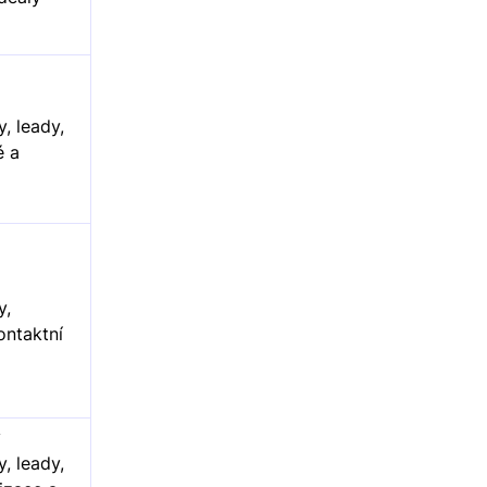
, leady,
é a
y,
ontaktní
y
, leady,