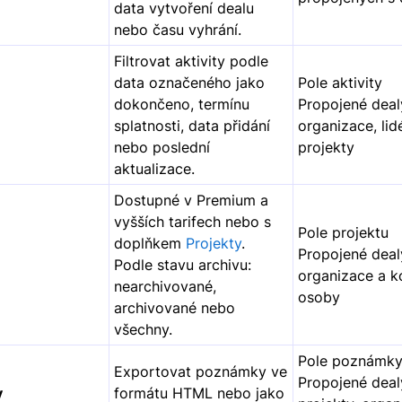
data vytvoření dealu
nebo času vyhrání.
Filtrovat aktivity podle
data označeného jako
Pole aktivity
dokončeno, termínu
Propojené dealy
splatnosti, data přidání
organizace, lid
nebo poslední
projekty
aktualizace.
Dostupné v Premium a
vyšších tarifech nebo s
Pole projektu
doplňkem
Projekty
.
Propojené deal
Podle stavu archivu:
organizace a k
nearchivované,
osoby
archivované nebo
všechny.
Pole poznámk
Exportovat poznámky ve
Propojené dealy
y
formátu HTML nebo jako