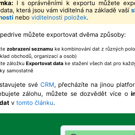
mka:
I s oprávněními k exportu můžete expo
data, která jsou vám viditelná na základě vaší
s
nosti
nebo
viditelnosti položek
.
ipedrive můžete exportovat dvěma způsoby:
jte
zobrazení seznamu
ke kombinování dat z různých pol
íklad obchodů, organizací a osob)
jte záložku
Exportovat data
ke stažení všech dat pro každ
ky samostatně
stavujete své
CRM
, přecházíte na jinou platf
řebujete zálohu, můžete se dozvědět více o
i
dat
v
tomto článku
.