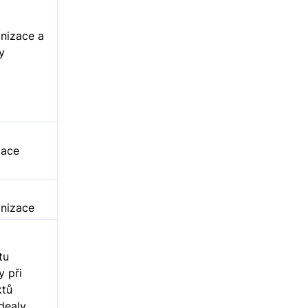
nizace a
y
zace
anizace
tu
y při
ktů
dealy