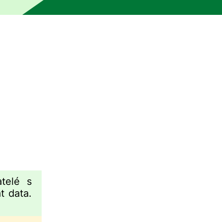
klad bez kontroly člověkem. Stroj mohl určité části přeloži
telé s
 data.