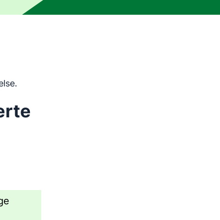
lsesverktøy og er ikke korrekturlest av et menneske. Maskin
else.
erte
ge