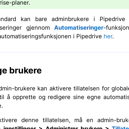
rise-planer.
ndard kan bare adminbrukere i Pipedrive 
iseringer gjennom
Automatiseringer
-funksjo
utomatiseringsfunksjonen i Pipedrive
her
.
ge brukere
dmin-brukere kan aktivere tillatelsen for global
til å opprette og redigere sine egne automatis
e.
tivere denne tillatelsen, må en admin-bruk
s
innstillinger > Administrer brukere >
Tillat