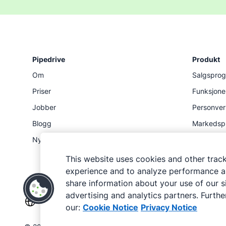
Pipedrive
Produkt
Om
Salgspro
Priser
Funksjone
Jobber
Personver
Blogg
Markedsp
Nyhetsrom
Status
API
This website uses cookies and other trac
experience and to analyze performance an
share information about your use of our si
advertising and analytics partners. Further
our:
Cookie Notice
Privacy Notice
Pipedrive
Pipedrive
Vilkår for bruk
Personvernerklæring