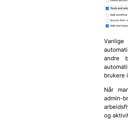
Vanlige 
automatis
andre b
automati
brukere 
Når man 
admin-b
arbeidsf
og aktiv