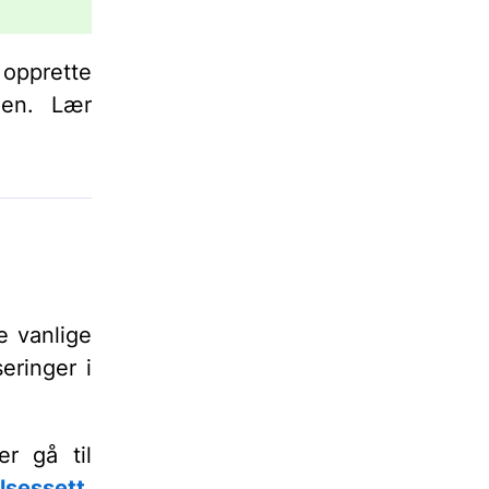
opprette
nen. Lær
e vanlige
eringer i
er gå til
elsessett
.