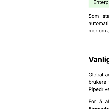
Enterp
Som sta
automat
mer om a
Vanli
Global a
brukere 
Pipedriv
For å ak
Firmaet