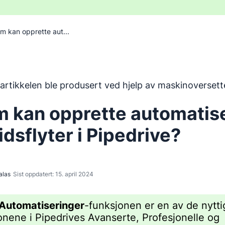
m kan opprette aut...
en ble oversatt fra engelsk ved hjelp av et maskinoversette
artikkelen ble produsert ved hjelp av maskinoversett
 kan opprette automatis
idsflyter i Pipedrive?
alas
Sist oppdatert: 15. april 2024
Automatiseringer
-funksjonen er en av de nytti
onene i Pipedrives Avanserte, Profesjonelle og