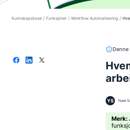
Kunnskapsbase
/
Funksjoner
/
Workflow Automatisering
/
Hve
Denne tekst
Denne 
Hvem
arbe
YS
Yssel S
Merk:
funksj