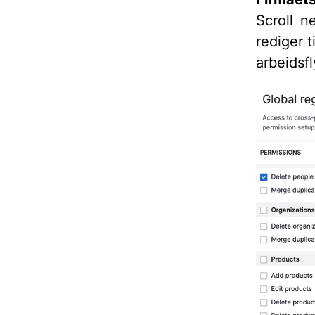
Scroll n
rediger t
arbeidsfl