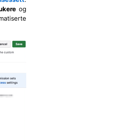
rukere
og
omatiserte