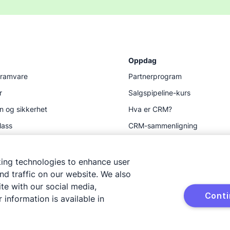
Oppdag
gramvare
Partnerprogram
r
Salgspipeline-kurs
n og sikkerhet
Hva er CRM?
lass
CRM-sammenligning
Ressurser
king technologies to enhance user
d traffic on our website. We also
te with our social media,
Cont
 information is available in
Kart over nettstedet
Varsel om informasjonskapsler