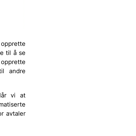
 opprette
 til å se
opprette
til andre
lår vi at
atiserte
r avtaler