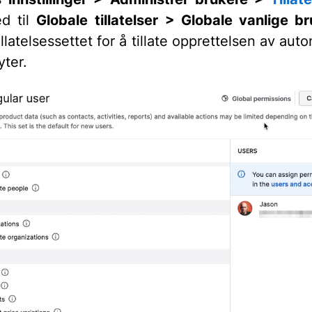
ed til
Globale
tillatelser
>
Globale vanlige b
illatelsessettet for å tillate opprettelsen av aut
yter.